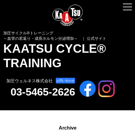
加圧サイクル® トレーニングとは
加圧トレーナーとは
加圧ギアの紹介
加圧サイクル®トレーニング
～血管の若返り・成長ホルモン分泌増加～ ｜ 公式サイト
KAATSU CYCLE®
動画／トレーニング事例
TRAINING
養成講習会・加圧トレーナー説明会
各種お申し込みはこちら
加圧ウェルネス株式会社
お問い合わせ
03-5465-2626
Archive