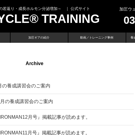
の若返り・成長ホルモン分泌増加～ ｜ 公式サイト
加圧ウ
YCLE® TRAINING
03
加圧ギアの紹介
動画／トレーニング事例
養
Archive
月の養成講習会のご案内
2月の養成講習会のご案内
IRONMAN12月号』掲載記事が読めます。
IRONMAN11月号』掲載記事が読めます。