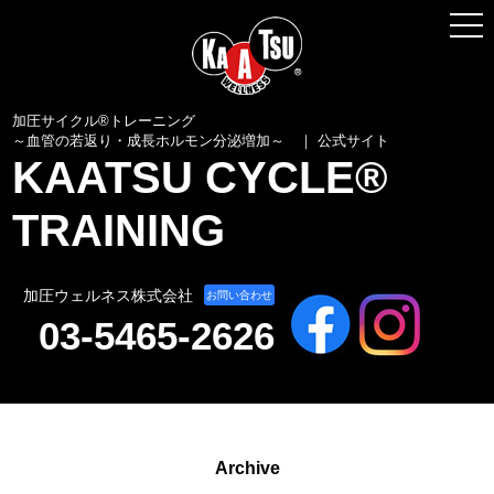
加圧サイクル® トレーニングとは
加圧トレーナーとは
加圧ギアの紹介
加圧サイクル®トレーニング
～血管の若返り・成長ホルモン分泌増加～ ｜ 公式サイト
KAATSU CYCLE®
動画／トレーニング事例
TRAINING
養成講習会・加圧トレーナー説明会
各種お申し込みはこちら
加圧ウェルネス株式会社
お問い合わせ
03-5465-2626
Archive