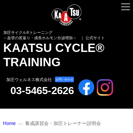
加圧サイクル® トレーニングとは
加圧トレーナーとは
加圧ギアの紹介
加圧サイクル®トレーニング
～血管の若返り・成長ホルモン分泌増加～ ｜ 公式サイト
KAATSU CYCLE®
動画／トレーニング事例
TRAINING
養成講習会・加圧トレーナー説明会
各種お申し込みはこちら
加圧ウェルネス株式会社
お問い合わせ
03-5465-2626
Home
養成講習会・加圧トレーナー説明会
> >